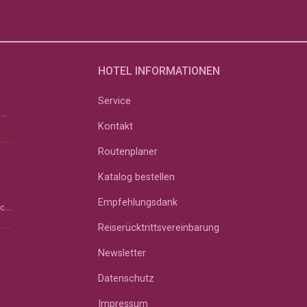
HOTEL INFORMATIONEN
Service
Erbsensuppe Zubereitung: Sellerie und Möhren schälen, grob stückeln und &#8211; wenn vorhanden &#...
Kontakt
Routenplaner
Katalog bestellen
Empfehlungsdank
Der Darm ist die Wurzel des Menschen. Das wusste man schon im Altertum und vor über 2000 Jahren im ...
Reiserücktrittsvereinbarung
Newsletter
Datenschutz
Impressum