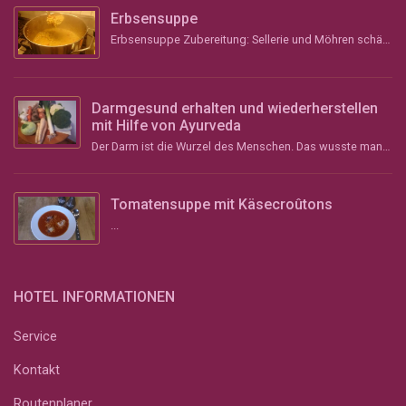
Erbsensuppe
Erbsensuppe Zubereitung: Sellerie und Möhren schälen, grob stückeln und &#8211; wenn vorhanden &#...
Darmgesund erhalten und wiederherstellen
mit Hilfe von Ayurveda
Der Darm ist die Wurzel des Menschen. Das wusste man schon im Altertum und vor über 2000 Jahren im ...
Tomatensuppe mit Käsecroûtons
...
HOTEL INFORMATIONEN
Service
Kontakt
Routenplaner