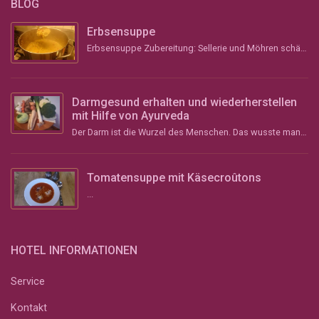
BLOG
Erbsensuppe
Erbsensuppe Zubereitung: Sellerie und Möhren schälen, grob stückeln und &#8211; wenn vorhanden &#...
Darmgesund erhalten und wiederherstellen
mit Hilfe von Ayurveda
Der Darm ist die Wurzel des Menschen. Das wusste man schon im Altertum und vor über 2000 Jahren im ...
Tomatensuppe mit Käsecroûtons
...
HOTEL INFORMATIONEN
Service
Kontakt