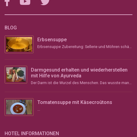
BLOG
Erbsensuppe
Erbsensuppe Zubereitung: Sellerie und Möhren schälen, grob stückeln und &#8211; wenn vorhanden &#...
Darmgesund erhalten und wiederherstellen
mit Hilfe von Ayurveda
Der Darm ist die Wurzel des Menschen. Das wusste man schon im Altertum und vor über 2000 Jahren im ...
Tomatensuppe mit Käsecroûtons
...
HOTEL INFORMATIONEN