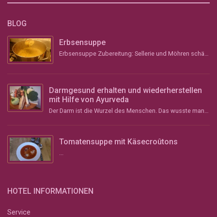
BLOG
Erbsensuppe
Erbsensuppe Zubereitung: Sellerie und Möhren schälen, grob stückeln und &#8211; wenn vorhanden &#...
Darmgesund erhalten und wiederherstellen
mit Hilfe von Ayurveda
Der Darm ist die Wurzel des Menschen. Das wusste man schon im Altertum und vor über 2000 Jahren im ...
Tomatensuppe mit Käsecroûtons
...
HOTEL INFORMATIONEN
Service